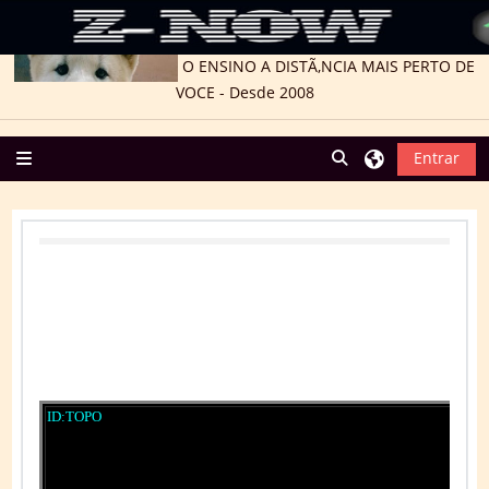
O ENSINO A DISTÃ‚NCIA MAIS PERTO DE
VOCE - Desde 2008
Ir para o conteúdo principal
Alternar entrada 
Entrar
Painel lateral